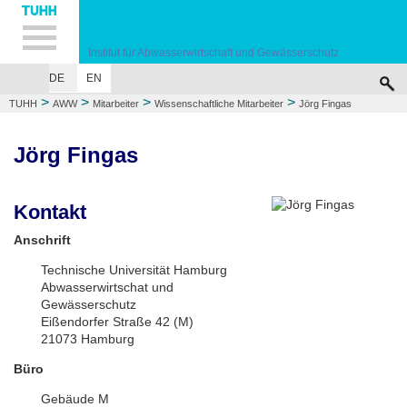
Hauptnavigation
Unternavigation
Inhalt
Suche
Institut für Abwasserwirtschaft und Gewässerschutz
DE
EN
HOME
MITARBEITER
LEHRE
FORSCHUNG
PUBLIKATIONEN
VE
>
>
>
>
TUHH
AWW
Mitarbeiter
Wissenschaftliche Mitarbeiter
Jörg Fingas
Jörg Fingas
Kontakt
Anschrift
Technische Universität Hamburg
Abwasserwirtschat und
Gewässerschutz
Eißendorfer Straße 42 (M)
21073 Hamburg
Büro
Gebäude M