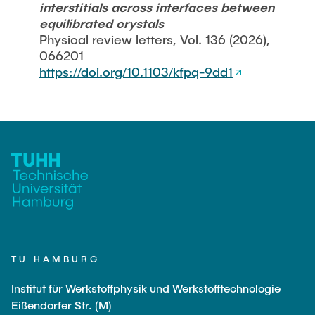
interstitials across interfaces between
Li, Zhongyang
equilibrated crystals
Physical review letters, Vol. 136 (2026),
Markmann, Jürgen
066201
Passig, Celina
https://doi.org/10.1103/kfpq-9dd1
Zhang, Ying
Sun, Haonan
Schmidt, Julius
Technisch Mitarbeitende
Bauer, Irene
Petersen, Nina
Plaumann, Claudia
TU HAMBURG
Institut für Werkstoffphysik und Werkstofftechnologie
Eißendorfer Str. (M)