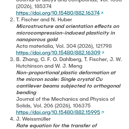
PUBLIKATIONEN
(2026), 185374
Günther, Robert
https://doi.org/10.15480/882.16374
T. Fischer and N. Huber
JOBS
Teamassistentin
Microstructure and orientation effects on
microcompression-induced plasticity in
Alfort-Springer, Haide
nanoporous gold
Acta materialia, Vol. 304 (2026), 121798
Wissenschaftlich Mitarbeitende
https://doi.org/10.15480/882.16309
B. Zhang, C. F. O. Dahlberg, T. Fischer, J. W.
Sihou, Cao
Hutchinson and W. J. Meng
Bossert, Marine
Non-proportional plastic deformation at
Dette, Ulrike
the micron scale: Single crystal Cu
cantilever beams subjected to orthogonal
Fischer, Tim
bending
Henkelmann, Gideon
Journal of the Mechanics and Physics of
Solids, Vol. 206 (2026), 106375
Huang, Yizhou
https://doi.org/10.15480/882.15995
Jambagi, Mahendra Bhimappa
J. Weissmüller
Rate equation for the transfer of
Li, Yong