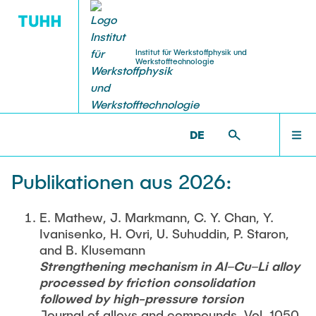
Institut für Werkstoffphysik und
Werkstofftechnologie
MITARBEITENDE
PUBLIKATIONEN
FORSCHUNG
LEHRE
STARTSEITE
WP >
PUBLIKATIONEN >
2026
DE
Projekte aktuell
Lehre aktuell
Leitung
Zeitschriftenartikel
FORSCHUNG
Publikationen aus 2026:
Shan Shi
Projekte abgeschlossen
Dissertationen
LEHRE
E. Mathew, J. Markmann, C. Y. Chan, Y.
Professor/innen
Ivanisenko, H. Ovri, U. Suhuddin, P. Staron,
Weissmüller, Jörg
and B. Klusemann
Strengthening mechanism in Al–Cu–Li alloy
MITARBEITENDE
Huber, Norbert
processed by friction consolidation
followed by high-pressure torsion
Oberingenieur
Journal of alloys and compounds, Vol. 1050