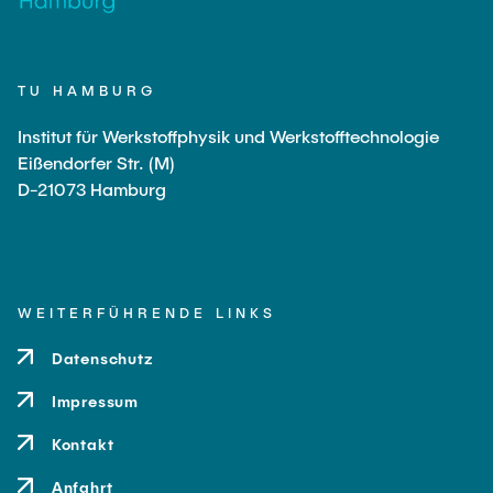
PUBLIKATIONEN
Günther, Robert
JOBS
Teamassistentin
TU HAMBURG
Alfort-Springer, Haide
Institut für Werkstoffphysik und Werkstofftechnologie
Eißendorfer Str. (M)
Wissenschaftlich Mitarbeitende
D-21073 Hamburg
Sihou, Cao
Bossert, Marine
Dette, Ulrike
WEITERFÜHRENDE LINKS
Fischer, Tim
Datenschutz
Henkelmann, Gideon
Impressum
Huang, Yizhou
Kontakt
Jambagi, Mahendra Bhimappa
Li, Yong
Anfahrt