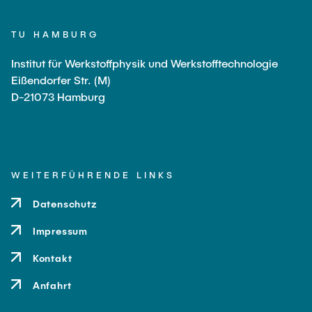
Li, Zhongyang
TU HAMBURG
Markmann, Jürgen
Institut für Werkstoffphysik und Werkstofftechnologie
Passig, Celina
Eißendorfer Str. (M)
Zhang, Ying
D-21073 Hamburg
Sun, Haonan
Schmidt, Julius
Technisch Mitarbeitende
WEITERFÜHRENDE LINKS
Bauer, Irene
Datenschutz
Petersen, Nina
Impressum
Plaumann, Claudia
Kontakt
Anfahrt