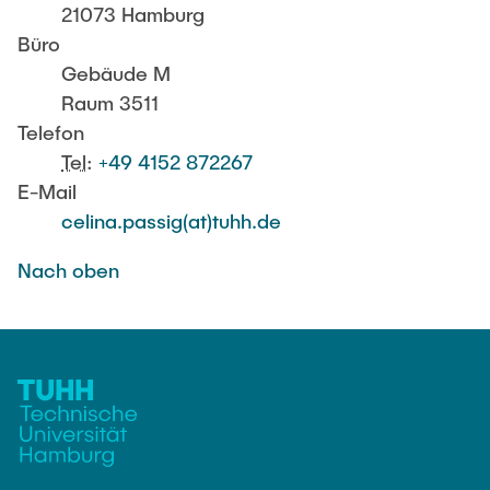
PUBLIKATIONEN
21073 Hamburg
Günther, Robert
Büro
Gebäude M
JOBS
Teamassistentin
Raum 3511
Alfort-Springer, Haide
Telefon
Tel
:
+49 4152 872267
Wissenschaftlich Mitarbeitende
E-Mail
celina.passig(at)tuhh.de
Sihou, Cao
Bossert, Marine
Nach oben
Dette, Ulrike
Fischer, Tim
Henkelmann, Gideon
Huang, Yizhou
Jambagi, Mahendra Bhimappa
Li, Yong