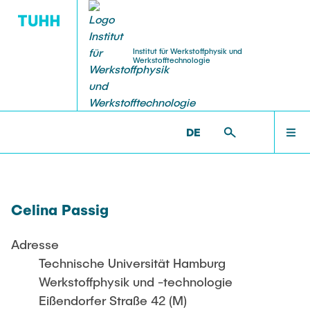
Institut für Werkstoffphysik und
Werkstofftechnologie
MITARBEITENDE
PUBLIKATIONEN
FORSCHUNG
LEHRE
STARTSEITE
WP >
MITARBEITENDE >
WISSENSCHAFTLICH
MITARBEITENDE >
PASSIG, CELINA
DE
Projekte aktuell
Lehre aktuell
Leitung
Zeitschriftenartikel
FORSCHUNG
Shan Shi
Projekte abgeschlossen
Dissertationen
Celina Passig
LEHRE
Professor/innen
Weissmüller, Jörg
Adresse
MITARBEITENDE
Technische Universität Hamburg
Huber, Norbert
Werkstoffphysik und -technologie
Eißendorfer Straße 42 (M)
Oberingenieur