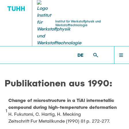
Institut für Werkstoffphysik und
Werkstofftechnologie
MITARBEITENDE
PUBLIKATIONEN
FORSCHUNG
LEHRE
STARTSEITE
WP >
PUBLIKATIONEN >
1990
DE
Projekte aktuell
Lehre aktuell
Leitung
Zeitschriftenartikel
FORSCHUNG
Shan Shi
Publikationen aus 1990:
Projekte abgeschlossen
Dissertationen
LEHRE
Professor/innen
Change of microstructure in a TiAl intermetallic
Weissmüller, Jörg
compound during high-temperature deformation
MITARBEITENDE
1
Huber, Norbert
H. Fukutomi, C. Hartig, H. Mecking
Zeitschrift Fur Metallkunde (1990) 81 p. 272-277.
Oberingenieur