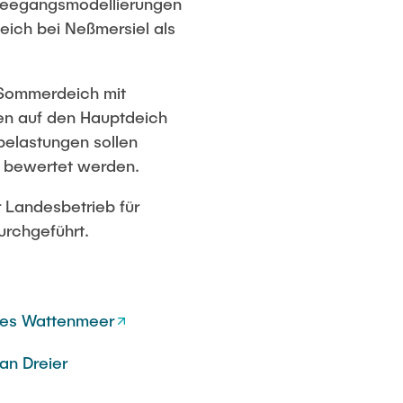
 Seegangsmodellierungen
ich bei Neßmersiel als
 Sommerdeich mit
en auf den Hauptdeich
belastungen sollen
d bewertet werden.
 Landesbetrieb für
urchgeführt.
hes Wattenmeer
an Dreier