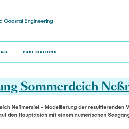
and Coastal Engineering
ING
PUBLICATIONS
nities
evelopment
e Exkursionen
chungen
Hamburger Wasserbauschrif
ung Sommerdeich Neßm
boratory
or
e
reppe
ich Neßmersiel - Modellierung der resultierenden 
uf den Hauptdeich mit einem numerischen Seegan