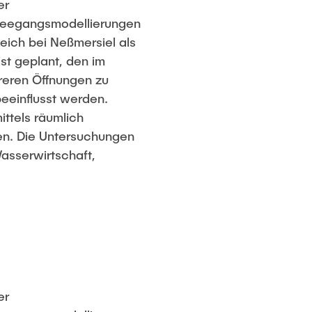
er
 Seegangsmodellierungen
ich bei Neßmersiel als
st geplant, den im
eren Öffnungen zu
eeinflusst werden.
ttels räumlich
en. Die Untersuchungen
asserwirtschaft,
er