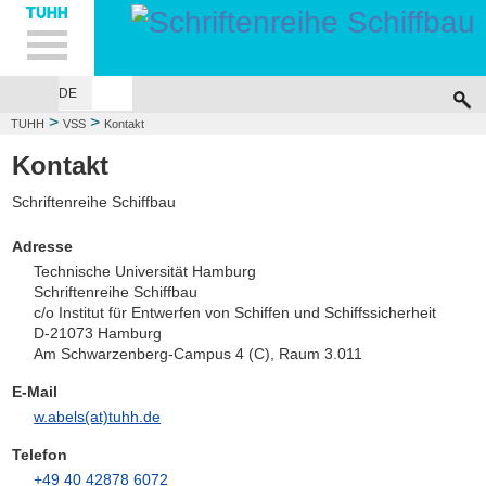
Hauptnavigation
Unternavigation
Inhalt
Suche
DE
VERLAG
KATALOG
KONTAKT
>
>
TUHH
VSS
Kontakt
Schriftenreihe Schiffbau
Kontakt
Schriftenreihe Schiffbau
Adresse
Technische Universität Hamburg
Schriftenreihe Schiffbau
c/o Institut für Entwerfen von Schiffen und Schiffssicherheit
D-21073 Hamburg
Am Schwarzenberg-Campus 4 (C), Raum 3.011
E-Mail
w.abels(at)tuhh.de
Telefon
+49 40 42878 6072