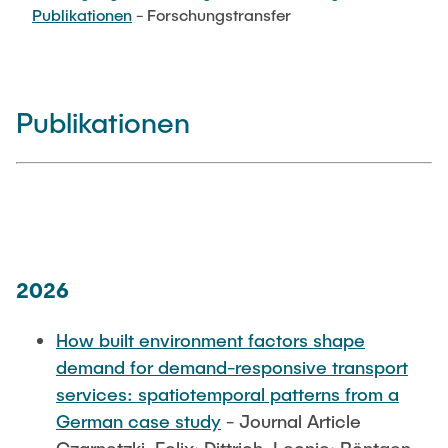
PUBLIKATIONEN
Publikationen
- Forschungstransfer
Abgeschlossene studentische Arbeiten
Buchtipps
Siedlungsstruktur und Verkehrsplanung
Medien
Verkehrs- und Logistikknoten
Publikationen
2026
How built environment factors shape
demand for demand-responsive transport
services: spatiotemporal patterns from a
German case study
- Journal Article