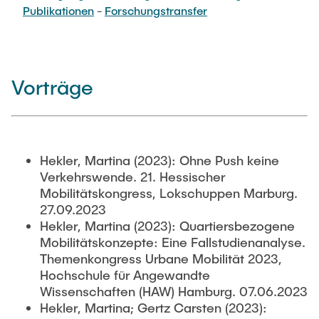
PUBLIKATIONEN
Publikationen
-
Forschungstransfer
Abgeschlossene studentische Arbeiten
Buchtipps
Siedlungsstruktur und Verkehrsplanung
Medien
Verkehrs- und Logistikknoten
Vorträge
Hekler, Martina (2023): Ohne Push keine
Verkehrswende. 21. Hessischer
Mobilitätskongress, Lokschuppen Marburg.
27.09.2023
Hekler, Martina (2023): Quartiersbezogene
Mobilitätskonzepte: Eine Fallstudienanalyse.
Themenkongress Urbane Mobilität 2023,
Hochschule für Angewandte
Wissenschaften (HAW) Hamburg. 07.06.2023
Hekler, Martina; Gertz Carsten (2023):