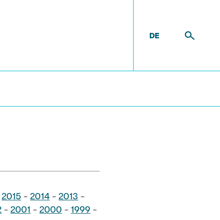
DE
n
-
2015
-
2014
-
2013
-
2
-
2001
-
2000
-
1999
-