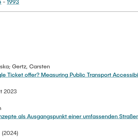
5
-
1993
iska; Gertz, Carsten
 Ticket offer? Measuring Public Transport Accessibil
ät 2023
h
onzepte als Ausgangspunkt einer umfassenden Straß
 (2024)