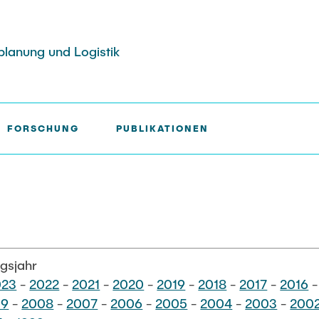
splanung und Logistik
FORSCHUNG
PUBLIKATIONEN
e Arbeit schreiben und
ahren im ÖV und
n
Siedlungsstruktur und
heit
Verkehrsplanung
ene studentische
 Nachhaltigkeit
Verkehrs- und Logistikknote
ngsjahr
023
-
2022
-
2021
-
2020
-
2019
-
2018
-
2017
-
2016
09
-
2008
-
2007
-
2006
-
2005
-
2004
-
2003
-
200