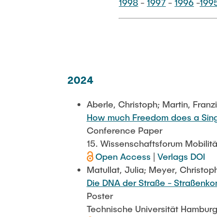
1998
-
1997
-
1996
-
199
2024
Aberle, Christoph; Martin, Franz
How much Freedom does a Single
Conference Paper
15. Wissenschaftsforum Mobilit
Open Access
|
Verlags DOI
Matullat, Julia; Meyer, Christop
Die DNA der Straße - Straßenk
Poster
Technische Universität Hamburg