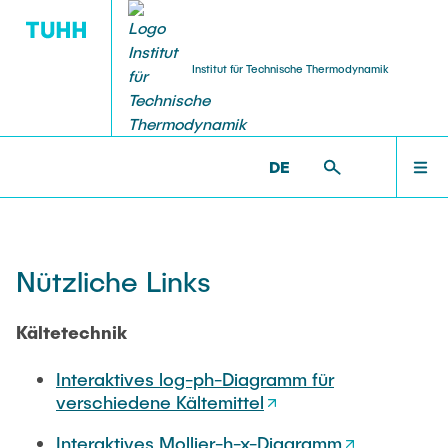
Institut für Technische Thermodynamik
PUBLIKATIONEN
STUDIERENDE
FORSCHUNG
INSTITUT
LEHRE
INSTITUT
TECHNISCHE-THERMODYNAMIK >
STUDIERENDE >
DE
NÜTZLICHE LINKS
Mitarbeitende
Projekte
Abgeschlossene studentische Arbeiten
Institutspublikationen
Aushang
FORSCHUNG
Nützliche Links
Ehemalige
Kooperationen
International Joint Graduate Course
Prof. Schmitz
Nützliche Links
LEHRE
Kältetechnik
Stellenausschreibungen
Prof. Herwig i. R.
Interaktives log-ph-Diagramm für
PUBLIKATIONEN
Anschrift
Prof. Buxmann †
verschiedene Kältemittel
Interaktives Mollier-h-x-Diagramm
Impressum
Dissertationen