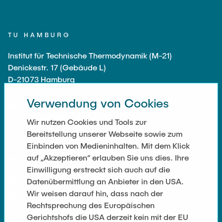
TU HAMBURG
Institut für Technische Thermodynamik (M-21)
Denickestr. 17 (Gebäude L)
D-21073 Hamburg
Verwendung von Cookies
Tel : +49 (0)40 30601-3244 (Sekretariat)
Fax : +49 (0)40 42731-4545
Wir nutzen Cookies und Tools zur
Bereitstellung unserer Webseite sowie zum
Einbinden von Medieninhalten. Mit dem Klick
auf „Akzeptieren“ erlauben Sie uns dies. Ihre
WEITERFÜHRENDE LINKS
Einwilligung erstreckt sich auch auf die
Datenschutz
Datenübermittlung an Anbieter in den USA.
Wir weisen darauf hin, dass nach der
Impressum
Rechtsprechung des Europäischen
Gerichtshofs die USA derzeit kein mit der EU
Anschrift