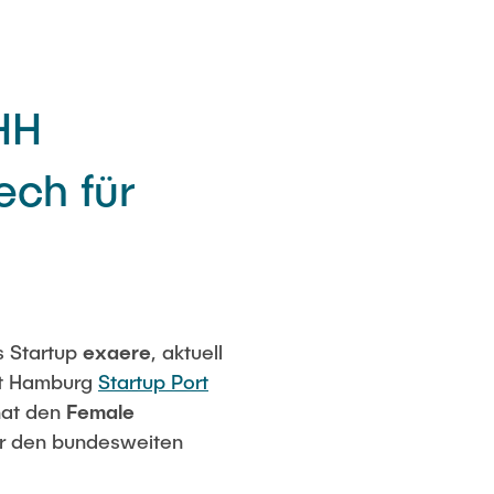
HH
ech für
s Startup
exaere
, aktuell
ät Hamburg
Startup Port
hat den
Female
r den bundesweiten