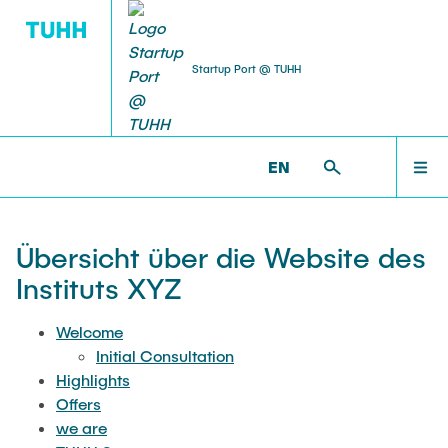
Startup Port @ TUHH
WELCOME
WELCOME
STARTUPPORT >
INHALTSVERZEICHNIS
EN
Initial Consultation
HIGHLIGHTS
Übersicht über die Website des
Instituts XYZ
OFFERS
Welcome
Initial Consultation
WE ARE
Highlights
Offers
we are