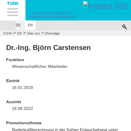
Hauptnavigation
Unternavigation
Inhalt
Suche
M-6
Institut für Entwerfen von
Schiffen
und Schiffssicherheit
DE
EN
ÜBER UNS
LEHRE
FORSCHUNG
UNFALLSIMULATIONEN
VERÖF
>
>
>
TUHH
SSI
Über uns
Ehemalige
Dr.-Ing. Björn Carstensen
Funktion
Wissenschaftlicher Mitarbeiter
Eintritt
16.01.2018
Austritt
18.08.2022
Promotionsthema
Ruderkraftberechnung in der frühen Entwurfsphase unter