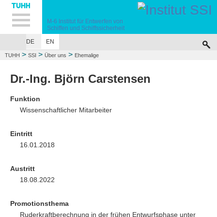
Hauptnavigation
Unternavigation
Inhalt
Suche
M-6
Institut für Entwerfen von
Schiffen
und Schiffssicherheit
DE
EN
ÜBER UNS
LEHRE
FORSCHUNG
UNFALLSIMULATIONEN
VERÖF
>
>
>
TUHH
SSI
Über uns
Ehemalige
Dr.-Ing. Björn Carstensen
Funktion
Wissenschaftlicher Mitarbeiter
Eintritt
16.01.2018
Austritt
18.08.2022
Promotionsthema
Ruderkraftberechnung in der frühen Entwurfsphase unter