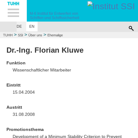
Hauptnavigation
Unternavigation
Inhalt
Suche
M-6
Institut für Entwerfen von
Schiffen
und Schiffssicherheit
DE
EN
ÜBER UNS
LEHRE
FORSCHUNG
UNFALLSIMULATIONEN
VERÖF
>
>
>
TUHH
SSI
Über uns
Ehemalige
Dr.-Ing. Florian Kluwe
Funktion
Wissenschaftlicher Mitarbeiter
Eintritt
15.04.2004
Austritt
31.08.2008
Promotionsthema
Development of a Minimum Stability Criterion to Prevent