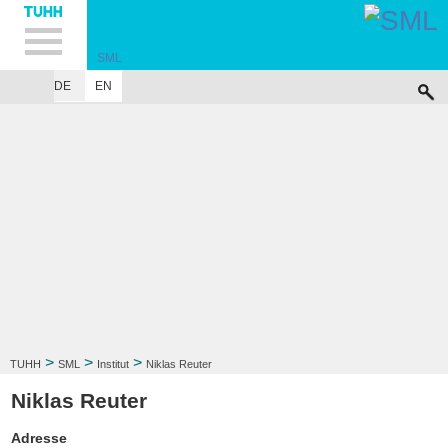
Hauptnavigation
Unternavigation
Inhalt
Suche
SML
DE
EN
INSTITUT
FORSCHUNG
PUBLIKATIONEN
LEHRE
SITEMAP
PRAK
>
>
>
TUHH
SML
Institut
Niklas Reuter
Niklas Reuter
Adresse