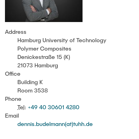
DIENSTLEISTUNGEN
Other
Kirsten Johanson
Activities
Thermische Analyse
Miriam Ishaque
CONTACT
Studying abroad
Julius Jacobs
Address
Rheologische Analyse
Leistungsbescheinigung, BAföG
Julian Karsten
Hamburg University of Technology
Master Material Science
Jan-Philipp Kruse
Polymer Composites
Mikroskopie
Denickestraße 15 (K)
Dr.-Ing. Janina Mittelhaus
21073 Hamburg
CVD-Prozesstechnik
Marcel Neubacher
Office
Fabian Riebesehl
Building K
Simulation
Room 3538
Christiane Roller
Phone
Phil Röttger
Tel
:
+49 40 30601 4280
Farida Touni
Email
dennis.budelmann(at)tuhh.de
Links