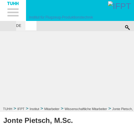
Hauptnavigation
Unternavigation
Inhalt
Suche
Institut für Flugzeug-Produktionstechnik
DE
INSTITUT
FORSCHUNG
LEHRE
KONTAKT
>
>
>
>
>
TUHH
IFPT
Institut
Mitarbeiter
Wissenschaftliche Mitarbeiter
Jonte Pietsch,
M.Sc.
Jonte Pietsch, M.Sc.