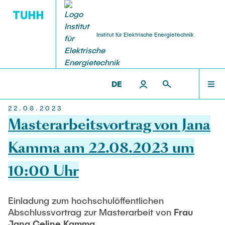
Institut für Elektrische Energietechnik
FORSCHUNG
PERSONAL
LEHRE
STARTSEITE
IEET >
AKTUELLES
DE
22.08.2023
Forschungsgruppen
Lehrveranstaltungen
Professoren
FORSCHUNG
Masterarbeitsvortrag von Jana
Forschungsprojekte
Studentische Arbeiten
Oberingenieur
Kamma am 22.08.2023 um
LEHRE
Offene
10:00 Uhr
Publikationen
Geschäftszimmer
Laufende
PERSONAL
Abgeschlossene
Veranstaltungen
Lehrbeauftragter
Einladung zum hochschulöffentlichen
Abschlussvortrag zur Masterarbeit von
Frau
Jana Celine Kamma
Labore
Gastwissenschaftler