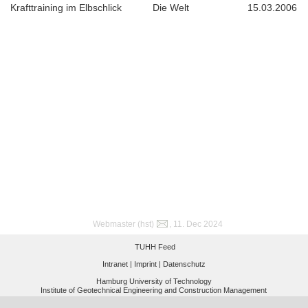
Krafttraining im Elbschlick
Die Welt
15.03.2006
Webmaster (hst)
, 11. Dec 2024
TUHH Feed
Intranet |
Imprint |
Datenschutz
Hamburg University of Technology
Institute of Geotechnical Engineering and Construction Management
Schellerdamm 22, 21079 Hamburg