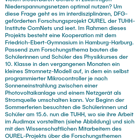
FlowEmu
Niederspannungsnetzen optimal nutzen? Um
STUDENT THESES
diese Frage geht es im interdisziplinären, DFG-
Research Fellows
Completed Projects
geförderten Forschungsprojekt OUREL der TUHH-
Musab Ahmed Eltayeb Ahmed
Institute ComNets und ieet. Im Rahmen dieses
ACTIVITIES
Projekts besteht eine Kooperation mit dem
Teresa Algarra
Friedrich-Ebert-Gymnasium in Hamburg-Harburg.
Konrad Fuger
Passend zum Forschungsthema bauten die
PUBLICATIONS
Schülerinnen und Schüler des Physikkurses der
Dr.-Ing. Aliyu Makama
10. Klasse in den vergangenen Monaten ein
Daniel Plöger
kleines Stromnetz-Modell auf, in dem ein selbst
DIRECTIONS
programmierter Mikrocontroller je nach
Yevhenii Shudrenko
Sonneneinstrahlung zwischen einer
Photovoltaikanlage und einem Netzgerät als
Lab Engineers
Stromquelle umschalten kann. Vor Beginn der
Sommerferien besuchten die Schülerinnen und
Frank Laue
Schüler am 15.6. nun die TUHH, wo sie ihre Arbeit
im Audimax vorstellten (siehe Abbildung) und sich
Former Staff Members
mit den Wissenschaftlichen Mitarbeitern des
Thomas Müller
OUREL-Projekts über die Forschungsthemen