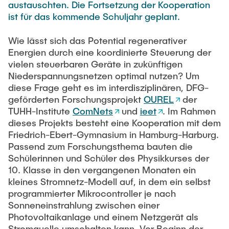
austauschten. Die Fortsetzung der Kooperation
Leo Krüger
ist für das kommende Schuljahr geplant.
Daniel Stolpmann
Wie lässt sich das Potential regenerativer
Leonard Fisser
Energien durch eine koordinierte Steuerung der
Sebastian Lindner
vielen steuerbaren Geräte in zukünftigen
Niederspannungsnetzen optimal nutzen? Um
Sudeep Hegde
diese Frage geht es im interdisziplinären, DFG-
geförderten Forschungsprojekt
OUREL
der
Visiting Researchers
TUHH-Institute
ComNets
und
ieet
. Im Rahmen
dieses Projekts besteht eine Kooperation mit dem
External Ph.D. Students
Friedrich-Ebert-Gymnasium in Hamburg-Harburg.
Passend zum Forschungsthema bauten die
Zeynep Vatandas
Schülerinnen und Schüler des Physikkurses der
10. Klasse in den vergangenen Monaten ein
kleines Stromnetz-Modell auf, in dem ein selbst
programmierter Mikrocontroller je nach
Sonneneinstrahlung zwischen einer
Photovoltaikanlage und einem Netzgerät als
Stromquelle umschalten kann. Vor Beginn der