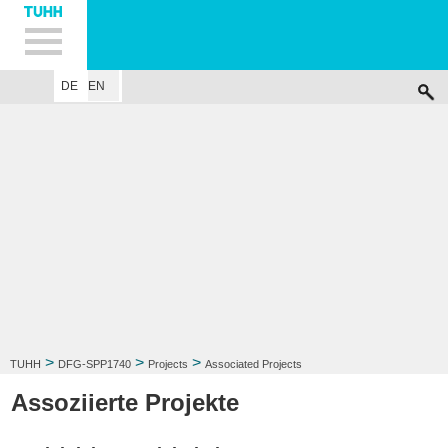
Hauptnavigation
Unternavigation
Inhalt
Suche
DE
EN
SPP 1740
PROJECTS
MEMBER
EVENTS
PUBLIKATIONEN
INTR
>
>
>
TUHH
DFG-SPP1740
Projects
Associated Projects
Assoziierte Projekte