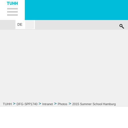
Hauptnavigation
Unternavigation
Inhalt
Suche
DE
SPP 1740
PROJECTS
MEMBER
EVENTS
PUBLIKATIONEN
INTR
>
>
>
>
TUHH
DFG-SPP1740
Intranet
Photos
2015 Summer School Hamburg