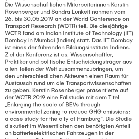
Die Wissenschaftlichen Mitarbeiterinnen Kerstin
preislicher oder auch rein organisatorischer Art.
Rosenberger und Sandra Lunkeit nahmen vom
Kutter ging es um eine Nachfragebeeinflussung,
26. bis 30.05.2019 an der World Conference on
die »vor dem Verkehr« einsetzt und damit das
Transport Research (WCTR) teil. Die diesjährige
Handlungsspektrum von der Verkehrsmittelwahl
WCTR fand am Indian Institute of Technology (IIT)
auf langfristig wirksame Entscheidungen
Bombay in Mumbai (Indien) statt. Das IIT Bombay
ausdehnt. Mit seinem Hinweis darauf, dass
ist eines der führenden Bildungsinstitute Indiens.
Maßnahmen der preislichen Lenkung und des
Ziel der Konferenz ist es, Wissenschaftler,
Mobilitätsmanagements nur dann umsetzbar und
Praktiker und politische Entscheidungsträger aus
wirksam sind, wenn sie in geordneten
allen Teilen der Welt zusammenzubringen, um
Raumstrukturen eingesetzt werden, hat er ein
den unterschiedlichen Akteuren einen Raum für
weiteres Mal die Bedeutung von Grenzgängern
Austausch rund um die Transportwissenschaften
demonstriert, die in der Lage sind, über
zu geben. Kerstin Rosenberger präsentierte auf
disziplinäre Gräben hinweg zu denken und
der WCTR 2019 eine Fallstudie mit dem Titel
dadurch zu neuen Einsichten zu gelangen. Kutter
„Enlarging the scale of BEVs through
folgerte: »Raumstruktur ist nicht alles, aber ohne
environmental zoning to reduce GHG emissions:
Raumstruktur ist alles nichts«. Die konkrete
a case study for the city of Hamburg“. Die Studie
Beratungstätigkeit Eckhard Kutters in der
diskutiert im Wesentlichen den benötigten Anteil
Planungspraxis konzentrierte sich auf Berlin,
an batterieelektrischen Fahrzeugen in der
Dresden und Hamburg. In diesen drei Städten