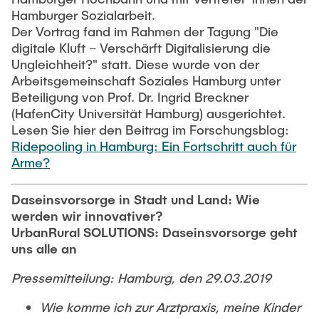
Eckhard Kutter konzentrierte sich zunächst fast
Hamburger Sozialarbeit.
ausschließlich auf den Personenverkehr. Dies
Der Vortrag fand im Rahmen der Tagung "Die
änderte sich jedoch mit der Berufung an die TU
digitale Kluft – Verschärft Digitalisierung die
Hamburg-Harburg. Der neu gegründete
Ungleichheit?" statt. Diese wurde von der
Arbeitsbereich Verkehrs­systeme und Logistik war
Arbeitsgemeinschaft Soziales Hamburg unter
die erste Organisationseinheit an einer
Beteiligung von Prof. Dr. Ingrid Breckner
deutschen Universität, die die beiden
(HafenCity Universität Hamburg) ausgerichtet.
Fachrichtungen Verkehrsplanung und Logistik in
Lesen Sie hier den Beitrag im Forschungsblog:
einem Bereich zusammenführte. »Herr Kutter,
Ridepooling in Hamburg: Ein Fortschritt auch für
wollen Sie etwa die Welt verbessern?«. Diese
Arme?
ernst gemeinte Frage eines Professorenkollegen
am Rande einer Tagung sagt viel über das
Daseinsvorsorge in Stadt und Land: Wie
Engagement Eckhard Kutters aus, aber auch
werden wir innovativer?
über die zum Teil kritische Einschätzung
UrbanRural SOLUTIONS: Daseinsvorsorge geht
innerhalb der eigenen Zunft. Seine Antwort
uns alle an
lautete damals: »Das ist doch unsere Aufgabe!«
Pressemitteilung: Hamburg, den 29.03.2019
Bis zuletzt schrieb Eckhard Kutter Fachartikel für
Verkehr und Technik, wobei sein 2019
Wie komme ich zur Arztpraxis, meine Kinder
veröffentlichtes Buch zu Stadtstruktur und