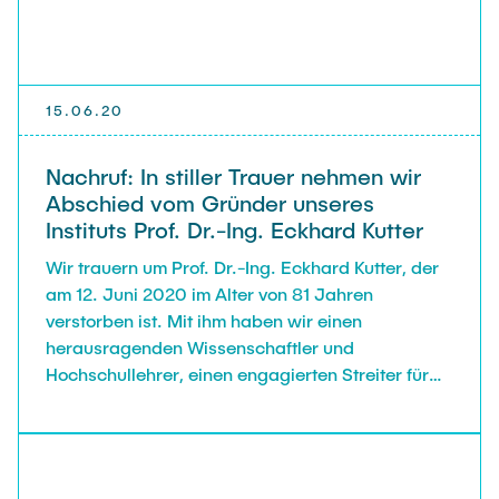
PUBLIKATIONEN
Abgeschlossene studentische Arbeiten
Buchtipps
Siedlungsstruktur und Verkehrsplanung
Medien
15.06.20
Verkehrs- und Logistikknoten
Nachruf: In stiller Trauer nehmen wir
Abschied vom Gründer unseres
Instituts Prof. Dr.-Ing. Eckhard Kutter
Wir trauern um Prof. Dr.-Ing. Eckhard Kutter, der
am 12. Juni 2020 im Alter von 81 Jahren
verstorben ist. Mit ihm haben wir einen
herausragenden Wissenschaftler und
Hochschullehrer, einen engagierten Streiter für
die Inte­grierte Verkehrsplanung sowie einen
Wegbereiter für eine am Menschen orientierte
Verkehrswissenschaft verloren. Unsere
Gedanken sind bei den Hinterbliebenen,