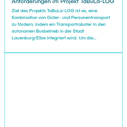
Anforderungen im Projekt TaBuLa-LOG
Planung wirkte Eckhard Kutter nachhaltig für das
Ziel des Projekts TaBuLa-LOG ist es, eine
Thema der integrierten Raum- und
Kombination von Güter- und Personentransport
Verkehrsplanung, im städtischen wie auch
zu fördern, indem ein Transportroboter in den
gerade im regionalen Maßstab. Was Integrierte
autonomen Busbetrieb in der Stadt
Verkehrsplanung leisten kann, hat er in der
Lauenburg/Elbe integriert wird. Um die
Nachwendezeit am Beispiel der Region Berlin-
logistischen Anforderungen zu spezifizieren, fand
Brandenburg gezeigt, wo sich trotz seiner
am 27.02.2020 im Institut für Verkehrsplanung
wissenschaftlich gut begründeten eindringlichen
und Logistik ein interner Workshop mit
Warnungen eine Verkehrsentwicklung vollzogen
Projektbeteiligten statt. Die Ergebnisse des
hat, die keiner wollte. Eckhard Kutter war über
Workshops dienen der Entwicklung des
die gesamte Zeit seines Schaffens für neue
Transportroboters.
Anregungen aufgeschlossen, suchte den Diskurs
und auch gerne die Konfrontation. Das zeigte sich
schlaglichtartig 1994 im Rahmen der Enquete-
Kommission des Deutschen Bundestages zum
Schutz der Erdatmosphäre, in der Kutter
maßgeblich mitgewirkt hat. Dort kommen die
politischen Konflikte innerhalb der Kommission in