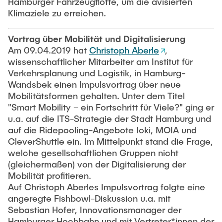
Hamburger Fahrzeugflotte, um die avisierten
war er jeweils über zahlreiche Jahre durch
Klimaziele zu erreichen.
eigene Projekte tätig und hat durch die Mitarbeit
in wissenschaftlichen Beiräten Verwaltung und
Vortrag über Mobilität und Digitalisierung
Politik in der Verkehrsplanung beraten. In allen
Am 09.04.2019 hat
Christoph Aberle
,
Fällen hat Professor Kutter die Notwendigkeit
wissenschaftlicher Mitarbeiter am Institut für
einer regionalen Perspek­tive betont, da eine auf
Verkehrsplanung und Logistik, in Hamburg-
das Stadtgebiet beschränkte Betrachtung nicht
Wandsbek einen Impulsvortrag über neue
Mobilitätsformen gehalten. Unter dem Titel
ausreicht, um die relevante Siedlungs- und
"Smart Mobility – ein Fortschritt für Viele?" ging er
Verkehrs­entwicklung adäquat abzubilden und zu
u.a. auf die ITS-Strategie der Stadt Hamburg und
steuern. Die aktuelle Wachstumsdynamik und das
auf die Ridepooling-Angebote Ioki, MOIA und
Jubiläum 100 Jahre Groß- Berlin sind Anlass, die
CleverShuttle ein. Im Mittelpunkt stand die Frage,
Studien von Eckhard Kutter wiederzu­entdecken.
welche gesellschaftlichen Gruppen nicht
In der Verkehrswissenschaft der 70er und 80er
(gleichermaßen) von der Digitalisierung der
Jahre spielte der Wirtschaftsverkehr fast keine
Mobilität profitieren.
Rolle. Der Fokus lag überwiegend beim
Auf Christoph Aberles Impulsvortrag folgte eine
Berufsverkehr und den entsprechenden
angeregte Fishbowl-Diskussion u.a. mit
Möglichkeiten zur Veränderung der
Sebastian Hofer, Innovationsmanager der
Verkehrsmittelwahl. Auch die Tätigkeit von
Hamburger Hochbahn und mit Vertreter*innen der