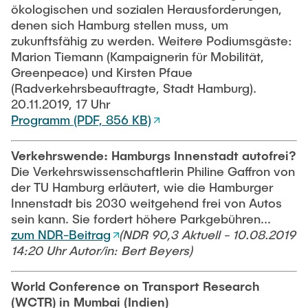
Sozialwissenschaften innerhalb der
ökologischen und sozialen Herausforderungen,
verkehrswissenschaftlichen Forschung beteiligte.
denen sich Hamburg stellen muss, um
Verbunden war damit die Hoffnung auf ein
zukunftsfähig zu werden. Weitere Podiumsgäste:
besseres Verständnis des Mobilitätsverhaltens.
Marion Tiemann (Kampaignerin für Mobilität,
Greenpeace) und Kirsten Pfaue
Doch Kutter ging es nie allein um das Verstehen,
(Radverkehrsbeauftragte, Stadt Hamburg).
sondern vor allem um die Gestaltung von
20.11.2019, 17 Uhr
Veränderungsprozessen und damit auch um
Programm (PDF, 856 KB)
Verhaltens­änderungen, sei es bei der
Verkehrsmittelnutzung oder bei der Standortwahl
von Haushalten. In dem von den
Verkehrswende: Hamburgs Innenstadt autofrei?
Die Verkehrswissenschaftlerin Philine Gaffron von
Sozialwissenschaften formulierten, immer
der TU Hamburg erläutert, wie die Hamburger
weitergehenden Analyse­bedarf hat Kutter daher
Innenstadt bis 2030 weitgehend frei von Autos
zuletzt zunehmend die Gefahr der Legitimierung
sein kann. Sie fordert höhere Parkgebühren...
des politischen Nichtstuns gesehen. Wie sich
zum NDR-Beitrag
(NDR 90,3 Aktuell - 10.08.2019
gezeigt hat, war auch diese Befürchtung nicht
14:20 Uhr Autor/in: Bert Beyers)
unbegründet. Mit Eckhard Kutters integrierter
Betrachtung von Verkehr und Raumstrukturen
World Conference on Transport Research
verbunden war seine Kritik an inselhaft
(WCTR) in Mumbai (Indien)
eingesetzten Maßnahmen, seien sie technischer,