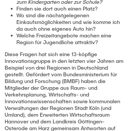
zum Kindergarten oder zur Schule?
Erreichbarkeit in der postfossilen Zukunft für ihn
Finden sie dort auch einen Platz?
schon eine Ablenkung von seiner schweren
Wo sind die nächstgelegenen
Krankheit darstellte. Die Verkehrswissenschaft
Einkaufsmöglichkeiten und wie komme ich
verliert mit dem Gründer der Integrierten
da auch ohne eigenes Auto hin?
Verkehrsplanung, Eckhard Kutter, einen
Welche Freizeitangebote machen eine
exzellenten und leidenschaftlichen
Region für Jugendliche attraktiv?
Wissenschaftler sowie einen großartigen und
Diese Fragen hat sich eine 13-köpfige
liebenswerten Menschen. Wir vermissen ihn und
Innovationsgruppe in den letzten vier Jahren am
seinen analytischen Verstand sehr, und nicht nur
Beispiel von drei Regionen in Deutschland
deswegen wird er unvergesslich als Vorbild,
gestellt. Gefördert vom Bundesministerium für
humorvoller und zuvorkommender Mensch sowie
Bildung und Forschung (BMBF) haben die
liebenswerter Begleiter unseres persönlichen und
Mitglieder der Gruppe aus Raum- und
fachlichen Weges in unseren Herzen und unseren
Verkehrsplanung, Wirtschafts- und
Gedanken bleiben.
Innovationswissenschaften sowie kommunalen
Verwaltungen der Regionen Stadt Köln (und
Umland), dem Erweiterten Wirtschaftsraum
Hannover und dem Landkreis Göttingen-
Osterode am Harz gemeinsam Antworten auf