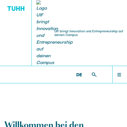
UIF bringt Innovation und Entrepreneurship auf
deinen Campus
STARTSEITE
UIF >
STARTSEITE
ÜBER UIFXTUHH
DE
PROJEKTE
TEAM
Willkommen bei den