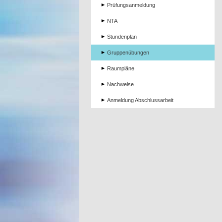
Prüfungsanmeldung
NTA
Stundenplan
Gruppenübungen
Raumpläne
Nachweise
Anmeldung Abschlussarbeit