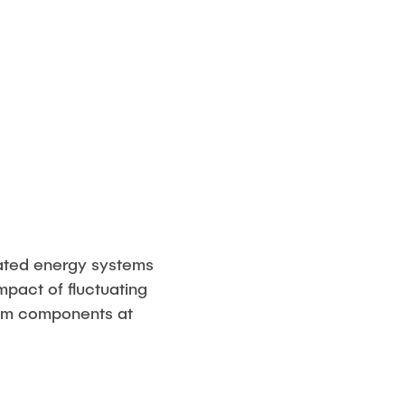
rated energy systems
mpact of fluctuating
tem components at