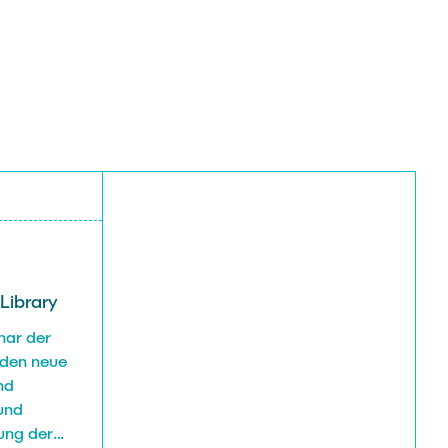
Library
nar der
rden neue
nd
und
ung der