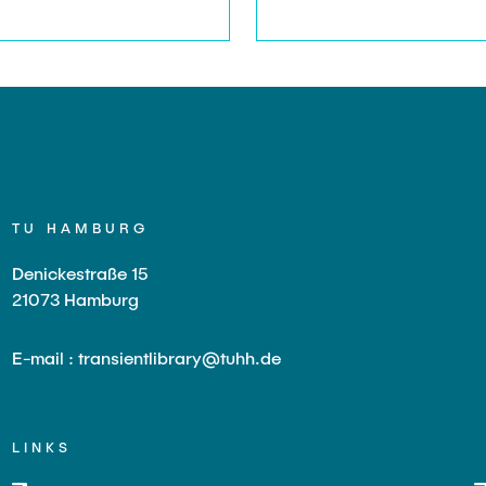
Bibliothek in Forschung 
Industrie gegeben.
TU HAMBURG
Denickestraße 15
21073 Hamburg
E-mail : transientlibrary@tuhh.de
LINKS