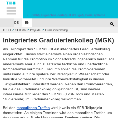
Hauptnavigation
Unternavigation
Inhalt
Suche
SFB 986
M
aßgeschneiderte
M
ultiskalige
M
aterialsysteme
DE
EN
VERANSTALTUNGEN
PROJEKTE
ZHM
PERSONAL
JOBS
PUBLIC
>
>
>
TUHH
SFB986
Projekte
Graduiertenkolleg
Integriertes Graduiertenkolleg (MGK)
Als Teilprojekt des SFB 986 ist ein integriertes Graduiertenkolleg
eingerichtet. Dieses stellt einerseits einen organisatorischen
Rahmen für die Promotion im Sonderforschungsbereich bereit, soll
andererseits aber auch zusätzliche fachliche und überfachliche
Kompetenzen vermitteln. Dadurch sollen die Promovierenden
umfassend auf ihre spätere Berufstätigkeit in Wissenschaft oder
Industrie vorbereitet und ihre Wettbewerbsfähigkeit in diesen
Tätigkeitsfeldern unterstützt werden. Neben den Promovierenden,
für die das Graduiertenkolleg obligatorisch ist, sind weitere
interessierte Mitglieder des SFB 986 (Post-Docs und Master-
Studierende) im Graduiertenkolleg willkommen.
Bei den
monatlichen Treffen
wird jeweils ein SFB-Teilprojekt
thematisiert. An einigen Terminen wird das monatliche Treffen um
Angebote wie z. B. ein Management-Seminar ergänzt. Die