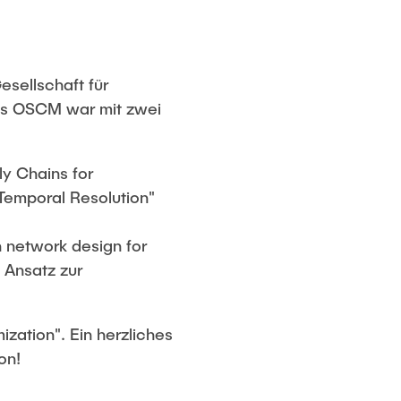
sellschaft für
as OSCM war mit zwei
y Chains for
Temporal Resolution"
n network design for
n Ansatz zur
zation". Ein herzliches
on!