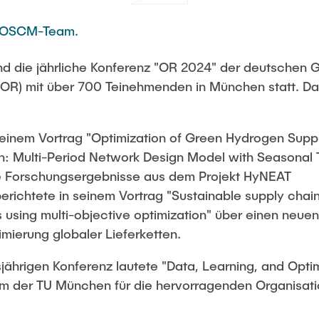
m OSCM-Team.
 die jährliche Konferenz "OR 2024" der deutschen Ge
OR) mit über 700 Teinehmenden in München statt. D
seinem Vortrag "Optimization of Green Hydrogen Suppl
on: Multi-Period Network Design Model with Seasonal 
lle Forschungsergebnisse aus dem Projekt HyNEAT
erichtete in seinem Vortrag "Sustainable supply chai
es using multi-objective optimization" über einen neue
timierung globaler Lieferketten.
ährigen Konferenz lautete "Data, Learning, and Optimi
 der TU München für die hervorragenden Organisati