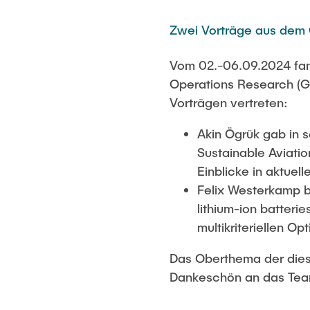
Externe Promovierende
Zwei Vorträge aus de
Vom 02.-06.09.2024 fand
Operations Research (G
Vorträgen vertreten:
Akin Ögrük gab in 
Sustainable Aviati
Einblicke in aktue
Felix Westerkamp b
lithium-ion batteri
multikriteriellen Op
Das Oberthema der diesj
Dankeschön an das Team