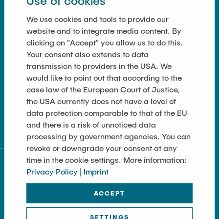
Use of cookies
We use cookies and tools to provide our
website and to integrate media content. By
clicking on "Accept" you allow us to do this.
Your consent also extends to data
LINKS
transmission to providers in the USA. We
Impressum
would like to point out that according to the
case law of the European Court of Justice,
Datenschutz
the USA currently does not have a level of
data protection comparable to that of the EU
Cookie-Einstellungen
and there is a risk of unnoticed data
processing by government agencies. You can
revoke or downgrade your consent at any
time in the cookie settings. More information:
Privacy Policy
|
Imprint
ACCEPT
SETTINGS