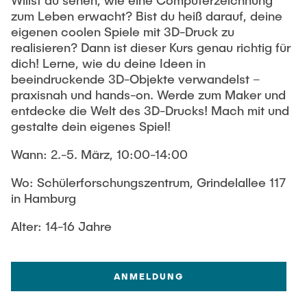
Willst du sehen, wie eine Computerzeichnung
zum Leben erwacht? Bist du heiß darauf, deine
eigenen coolen Spiele mit 3D-Druck zu
Freiwilliges Jahr an der TUHH
realisieren? Dann ist dieser Kurs genau richtig für
dich! Lerne, wie du deine Ideen in
Ferienprogramm@TUHH
beeindruckende 3D-Objekte verwandelst –
praxisnah und hands-on. Werde zum Maker und
entdecke die Welt des 3D-Drucks! Mach mit und
TUHH Bibliothek
gestalte dein eigenes Spiel!
Girls' Day
Wann: 2.-5. März, 10:00-14:00
Wo: Schülerforschungszentrum, Grindelallee 117
in Hamburg
Alter: 14-16 Jahre
ANMELDUNG