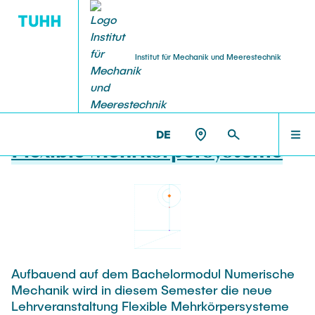
Institut für Mechanik und Meerestechnik
06.10.2025
AUSLANDSSTUDIUM
FORSCHUNG
LEHRE
Neue Lehrveranstaltung
HOME
DE
Flexible Mehrkörpersysteme
Forschungsgebiete
Studentische Arbeiten & Jobs
UC Berkeley
TEAM
Labor und Ausstattung
UWaterloo
FORSCHUNG
Publikationen
Incoming Students
LEHRE
Aufbauend auf dem Bachelormodul Numerische
Studentische Arbeiten & Jobs
Waterloo Exchange Inbound
Mechanik wird in diesem Semester die neue
Lehrveranstaltung Flexible Mehrkörpersysteme
Geschichte des Instituts
Alumni-Programm