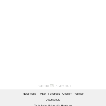
Autor(in)
, 7. May 2024
Newsfeeds
Twitter
Facebook
Google+
Youtube
Datenschutz
Technische Universität Hamburg