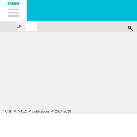
Hauptnavigation
Unternavigation
Inhalt
Suche
EN
...
>
>
>
TUHH
MTEC
publications
2024-2020