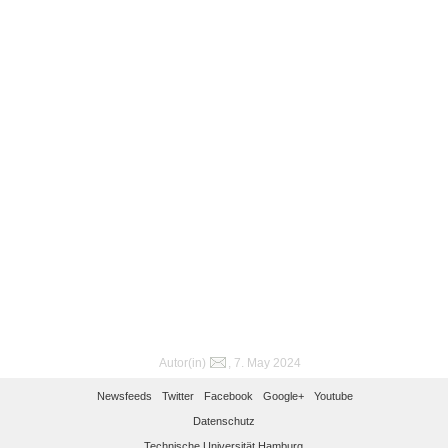
Autor(in)
, 7. May 2024
Newsfeeds
Twitter
Facebook
Google+
Youtube
Datenschutz
Technische Universität Hamburg