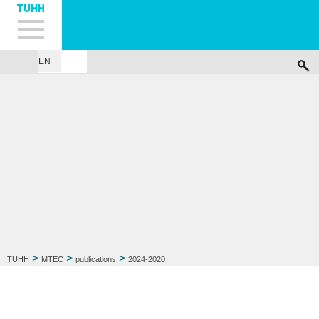
Hauptnavigation
Unternavigation
Inhalt
Suche
EN
...
>
>
>
TUHH
MTEC
publications
2024-2020