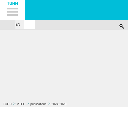
Hauptnavigation
Unternavigation
Inhalt
Suche
EN
...
>
>
>
TUHH
MTEC
publications
2024-2020