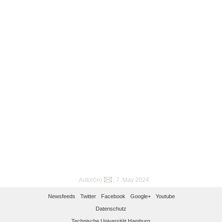
Autor(in)
, 7. May 2024
Newsfeeds
Twitter
Facebook
Google+
Youtube
Datenschutz
Technische Universität Hamburg