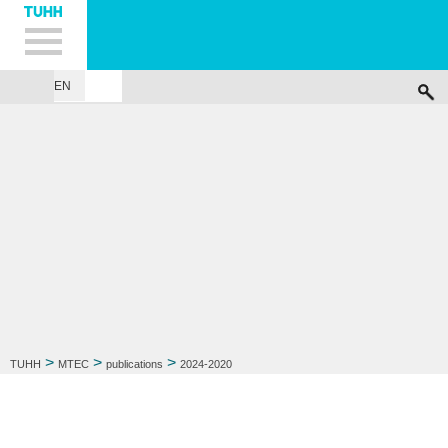
Hauptnavigation
Unternavigation
Inhalt
Suche
EN
...
>
>
>
TUHH
MTEC
publications
2024-2020