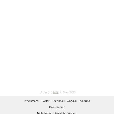
Autor(in)
, 7. May 2024
Newsfeeds
Twitter
Facebook
Google+
Youtube
Datenschutz
Technische Universität Hamburg