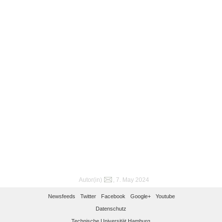
Autor(in)
, 7. May 2024
Newsfeeds
Twitter
Facebook
Google+
Youtube
Datenschutz
Technische Universität Hamburg