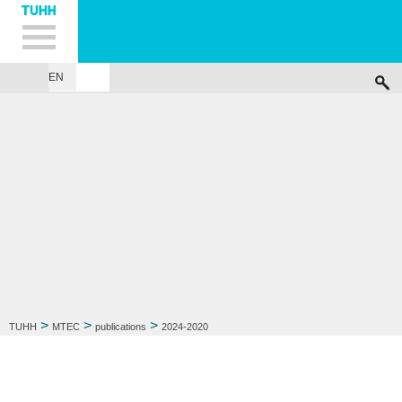
Hauptnavigation
Unternavigation
Inhalt
Suche
EN
...
>
>
>
TUHH
MTEC
publications
2024-2020