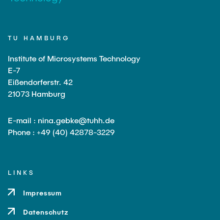
STUDENT INFOS
Hodeplio
Aufbau- und Verbindungstechnik
STAFF
TU HAMBURG
MiMoSe II
Reinraum
Institute of Microsystems Technology
E-7
NEWS
[Translate to Alternative:] Publikationsliste
Analytik
Eißendorferstr. 42
21073 Hamburg
QSea
E-mail : nina.gebke@tuhh.de
Phone : +49 (40) 42878-3229
Rewire
SFB SMARTe Reaktoren
LINKS
Impressum
Datenschutz