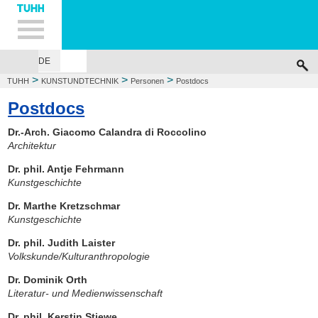
Hauptnavigation
Unternavigation
Inhalt
Suche
DE
HOME
DAS KOLLEG
PERSONEN
VERANSTALTUNGEN
>
>
>
TUHH
KUNSTUNDTECHNIK
Personen
Postdocs
Postdocs
Dr.-Arch. Giacomo Calandra di Roccolino
Architektur
Dr. phil. Antje Fehrmann
Kunstgeschichte
Dr. Marthe Kretzschmar
Kunstgeschichte
Dr. phil. Judith Laister
Volkskunde/Kulturanthropologie
Dr. Dominik Orth
Literatur- und Medienwissenschaft
Dr. phil. Kerstin Stiewe