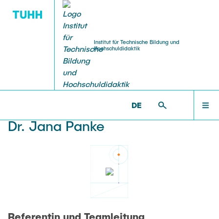
Institut für Technische Bildung und
Hochschuldidaktik
FORSCHUNG
STUDIUM
WILLKOMMEN AM ITBH
ITBH >
TEAM
DE
Medientechnik & Elektro- und
Projekte
NEWS
Informationstechnik (GTW)
Dr. Jana Panke
Promotionen
Arbeitslehre/Technik
STUDIUM
TEAM
Referentin und Teamleitung