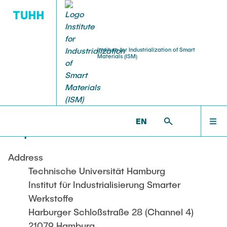
Institute for Industrialization of Smart
Materials (ISM)
TEAM MEMBERS
RESEARCH
WELCOME
ISM >
IMPRESSUM
Webmaster
BlueMat
TEAM MEMBERS
EN
Impressum
BRAVE
RESEARCH
Address
FlexMat3D
Technische Universität Hamburg
Institut für Industrialisierung Smarter
STUDENT THESES
GENSPIN
Werkstoffe
Harburger Schloßstraße 28 (Channel 4)
21079 Hamburg
KoPro-VR