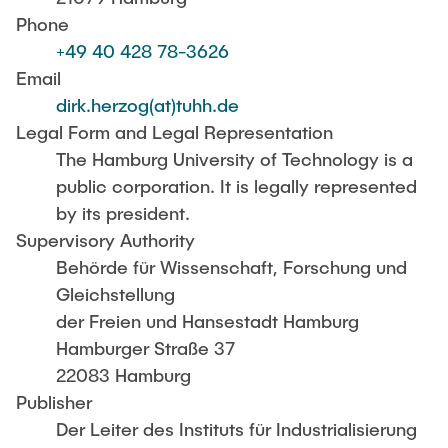
Phone
+49 40 428 78-3626
LitEndo
Email
dirk.herzog(at)tuhh.de
LuMEX-HT
Legal Form and Legal Representation
The Hamburg University of Technology is a
ILSC-APP
public corporation. It is legally represented
by its president.
SFB1615 “SMART Reactors”
Supervisory Authority
Behörde für Wissenschaft, Forschung und
Gleichstellung
der Freien und Hansestadt Hamburg
Hamburger Straße 37
22083 Hamburg
Publisher
Der Leiter des Instituts für Industrialisierung