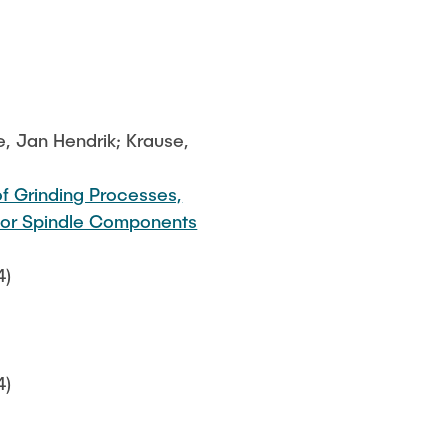
e, Jan Hendrik; Krause,
f Grinding Processes,
otor Spindle Components
4)
4)