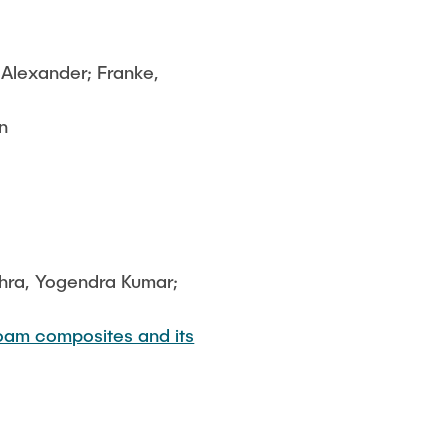
, Alexander; Franke,
n
shra, Yogendra Kumar;
foam composites and its