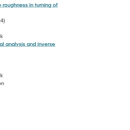
 roughness in turning of
4)
ik
al analysis and inverse
ik
on