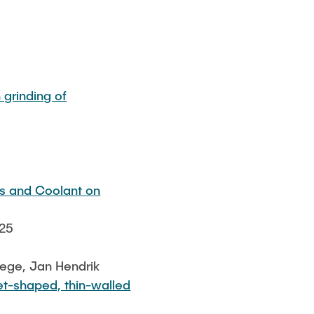
 grinding of
ls and Coolant on
025
Dege, Jan Hendrik
et-shaped, thin-walled