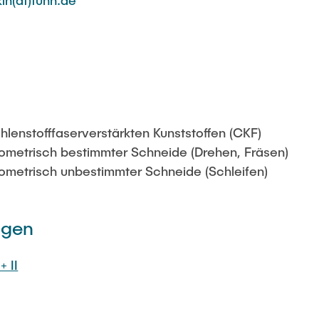
in(at)tuhh.de
lenstofffaserverstärkten Kunststoffen (CKF)
ometrisch bestimmter Schneide (Drehen, Fräsen)
ometrisch unbestimmter Schneide (Schleifen)
ngen
+ II