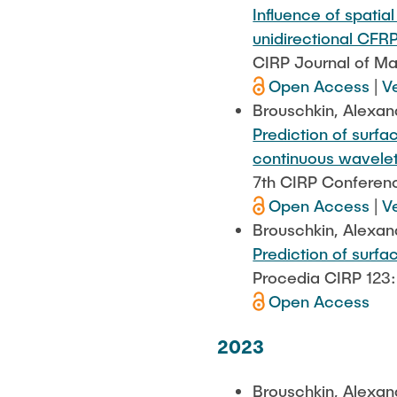
Influence of spati
unidirectional CFR
CIRP Journal of Ma
Open Access
|
V
Brouschkin, Alexand
Prediction of surf
continuous wavelet
7th CIRP Conferenc
Open Access
|
V
Brouschkin, Alexand
Prediction of surfa
Procedia CIRP 123:
Open Access
2023
Brouschkin, Alexan