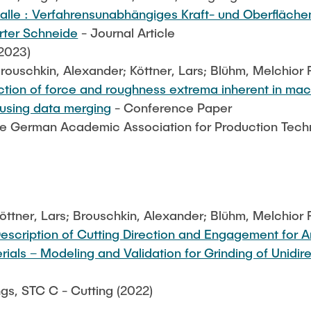
alle : Verfahrensunabhängiges Kraft- und Oberfläch
erter Schneide
- Journal Article
(2023)
rouschkin, Alexander; Köttner, Lars; Blühm, Melchior 
tion of force and roughness extrema inherent in mach
 using data merging
- Conference Paper
the German Academic Association for Production Tec
öttner, Lars; Brouschkin, Alexander; Blühm, Melchior 
escription of Cutting Direction and Engagement for Ar
rials – Modeling and Validation for Grinding of Unidi
gs, STC C - Cutting (2022)