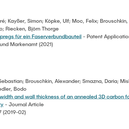
ré; Kayßer, Simon; Köpke, Ulf; Moc, Felix; Brouschkin
o; Riecken, Björn Thorge
epregs für ein Faserverbundbauteil
- Patent Applicatio
 und Markenamt (2021)
 Sebastian; Brouschkin, Alexander; Smazna, Daria; Mi
edler, Bodo
ne width and wall thickness of an annealed 3D carbon 
ty
- Journal Article
7 (2019-02)