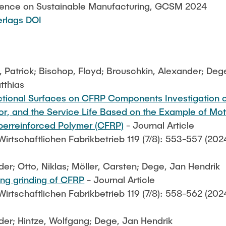
rence on Sustainable Manufacturing, GCSM 2024
erlags DOI
n, Patrick; Bischop, Floyd; Brouschkin, Alexander; Deg
tthias
ctional Surfaces on CFRP Components Investigation o
ior, and the Service Life Based on the Example of M
berreinforced Polymer (CFRP)
- Journal Article
 Wirtschaftlichen Fabrikbetrieb 119 (7/8): 553-557 (202
er; Otto, Niklas; Möller, Carsten; Dege, Jan Hendrik
ing grinding of CFRP
- Journal Article
 Wirtschaftlichen Fabrikbetrieb 119 (7/8): 558-562 (202
der; Hintze, Wolfgang; Dege, Jan Hendrik