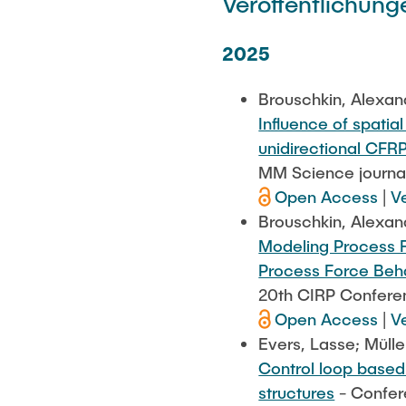
Veröffentlichung
2025
Brouschkin, Alexan
Influence of spati
unidirectional CFR
MM Science journal
Open Access
|
V
Brouschkin, Alexan
Modeling Process F
Process Force Beh
20th CIRP Confere
Open Access
|
V
Evers, Lasse; Mülle
Control loop based
structures
- Confer