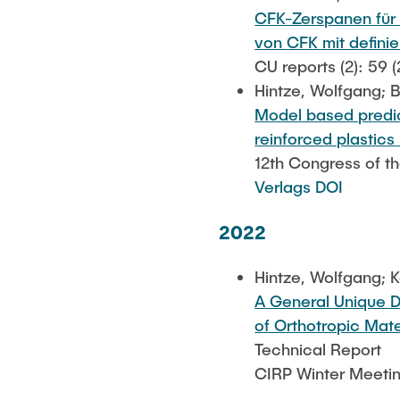
CFK-Zerspanen für 
von CFK mit defini
CU reports (2): 59 
Hintze, Wolfgang; B
Model based predic
reinforced plastics
12th Congress of 
Verlags DOI
2022
Hintze, Wolfgang; K
A General Unique D
of Orthotropic Mate
Technical Report
CIRP Winter Meetin