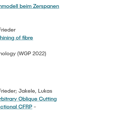
enmodell beim Zerspanen
Frieder
ining of fibre
hnology (WGP 2022)
Frieder; Jakele, Lukas
bitrary Oblique Cutting
rectional CFRP
-