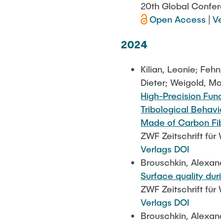
20th Global Confe
Open Access
|
V
2024
Kilian, Leonie; Feh
Dieter; Weigold, Ma
High-Precision Fun
Tribological Behav
Made of Carbon Fi
ZWF Zeitschrift für
Verlags DOI
Brouschkin, Alexand
Surface quality dur
ZWF Zeitschrift für
Verlags DOI
Brouschkin, Alexan