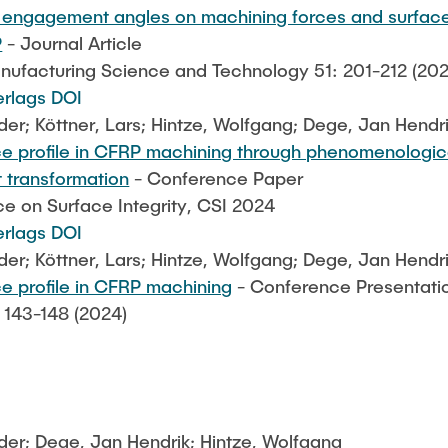
al engagement angles on machining forces and surface
P
- Journal Article
nufacturing Science and Technology 51: 201-212 (202
erlags DOI
er; Köttner, Lars; Hintze, Wolfgang; Dege, Jan Hendr
ace profile in CFRP machining through phenomenologic
 transformation
- Conference Paper
e on Surface Integrity, CSI 2024
erlags DOI
er; Köttner, Lars; Hintze, Wolfgang; Dege, Jan Hendr
ce profile in CFRP machining
- Conference Presentati
 143-148 (2024)
der; Dege, Jan Hendrik; Hintze, Wolfgang