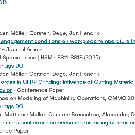
en
der; Möller, Carsten; Dege, Jan Hendrik
al engagement conditions on workpiece temperature in
P
- Journal Article
 Special Issue | HSM : 8811-8818 (2025)
erlags DOI
der; Möller, Carsten; Dege, Jan Hendrik
orces in CFRP Grinding: Influence of Cutting Materia
avior
- Conference Paper
nce on Modeling of Machining Operations, CMMO 2
erlags DOI
r, Matthias; Möller, Carsten; Brouschkin, Alexander; 
 dimensional error compensation for milling of near-n
ence Paper