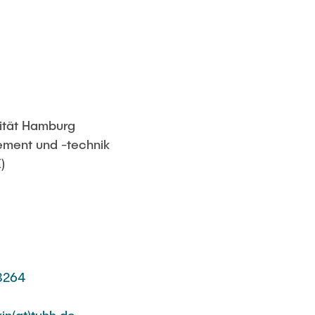
ität Hamburg
ment und -technik
)
3264