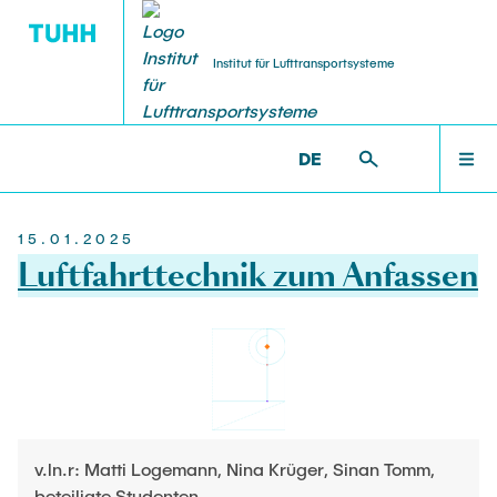
Institut für Lufttransportsysteme
DE
STELLENANGEBOTE
FORSCHUNG
INSTITUT
LEHRE
WILLKOMMEN
ILT >
INSTITUT >
NEUIGKEITEN
15.01.2025
Über
Forschungsbereiche
Studium
Arbeiten am ILT
INSTITUT
Luftfahrttechnik zum Anfassen
Team
Forschungsprojekte
Lehrveranstaltungen
Wissensch. MitarbeiterInnen
FORSCHUNG
Neuigkeiten
Promotion
Studentische Arbeiten
Studentische Arbeiten
LEHRE
Kooperationen
Dissertationen
Lehrkörper
HiWi-Stellen
v.ln.r: Matti Logemann, Nina Krüger, Sinan Tomm,
Anfahrt
Publikationen
FAQ
TU & You
beteiligte Studenten