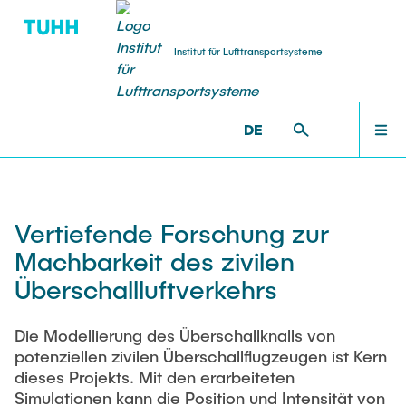
Institut für Lufttransportsysteme
DE
STELLENANGEBOTE
FORSCHUNG
INSTITUT
LEHRE
WILLKOMMEN
ILT >
FORSCHUNG >
FORSCHUNGSPROJEKTE
Über
Forschungsbereiche
Studium
Arbeiten am ILT
INSTITUT
Vertiefende Forschung zur
Team
Forschungsprojekte
Lehrveranstaltungen
Wissensch. MitarbeiterInnen
Machbarkeit des zivilen
FORSCHUNG
Überschallluftverkehrs
Neuigkeiten
Promotion
Studentische Arbeiten
Studentische Arbeiten
Die Modellierung des Überschallknalls von
LEHRE
Kooperationen
Dissertationen
Lehrkörper
HiWi-Stellen
potenziellen zivilen Überschallflugzeugen ist Kern
dieses Projekts. Mit den erarbeiteten
Simulationen kann die Position und Intensität von
Anfahrt
Publikationen
FAQ
TU & You