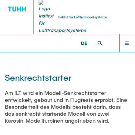
Institut für Lufttransportsysteme
DE
STELLENANGEBOTE
FORSCHUNG
INSTITUT
LEHRE
WILLKOMMEN
ILT >
FORSCHUNG >
FORSCHUNGSPROJEKTE
Über
Forschungsbereiche
Studium
Arbeiten am ILT
INSTITUT
Senkrechtstarter
Team
Forschungsprojekte
Lehrveranstaltungen
Wissensch. MitarbeiterInnen
FORSCHUNG
Am ILT wird ein Modell-Senkrechtstarter
entwickelt, gebaut und in Flugtests erprobt. Eine
Neuigkeiten
Promotion
Studentische Arbeiten
Studentische Arbeiten
Besonderheit des Modells besteht darin, dass
das senkrecht startende Modell von zwei
LEHRE
Kooperationen
Dissertationen
Lehrkörper
HiWi-Stellen
Kerosin-Modellturbinen angetrieben wird.
Anfahrt
Publikationen
FAQ
TU & You