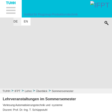
Hauptnavigation
Unternavigation
Inhalt
Suche
Institut für Flugzeug-Produktionstechnik
DE
EN
INSTITUT
FORSCHUNG
LEHRE
KONTAKT
>
>
>
>
TUHH
IFPT
Lehre
Überblick
Sommersemester
Lehrveranstaltungen im Sommersemester
Vorlesung Automatisierungstechnik und -systeme
Dozent: Prof. Dr.-Ing. T. Schüppstuhl