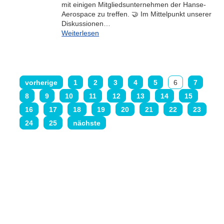
mit einigen Mitgliedsunternehmen der Hanse-
Aerospace zu treffen. 🤝 Im Mittelpunkt unserer
Diskussionen…
Weiterlesen
vorherige
1
2
3
4
5
6
7
8
9
10
11
12
13
14
15
16
17
18
19
20
21
22
23
24
25
nächste