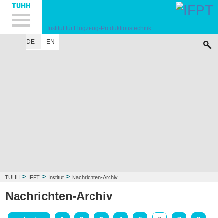
Hauptnavigation
Unternavigation
Inhalt
Suche
Institut für Flugzeug-Produktionstechnik
DE
EN
INSTITUT
FORSCHUNG
LEHRE
KONTAKT
>
>
>
TUHH
IFPT
Institut
Nachrichten-Archiv
Nachrichten-Archiv