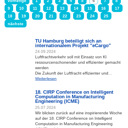
vorherige
1
2
3
4
5
6
7
8
9
10
11
12
13
14
15
16
17
18
19
20
21
22
23
24
25
nächste
TU Hamburg beteiligt sich an
internationalem Projekt "eCargo"
24.09.2024
Luftfrachtverkehr soll mit Einsatz von KI
ressourcenschonender und effizienter gemacht
werden
Die Zukunft der Luftfracht effizienter und…
Weiterlesen
18. CIRP Conference on Intelligent
Computation in Manufacturing
Engineering (ICME)
25.07.2024
Wir blicken zurück auf eine inspirierende Woche
auf der 18. CIRP Conference on Intelligent
Computation in Manufacturing Engineering