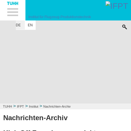
Hauptnavigation
Unternavigation
Inhalt
Suche
Institut für Flugzeug-Produktionstechnik
DE
EN
INSTITUT
FORSCHUNG
LEHRE
KONTAKT
>
>
>
TUHH
IFPT
Institut
Nachrichten-Archiv
Nachrichten-Archiv