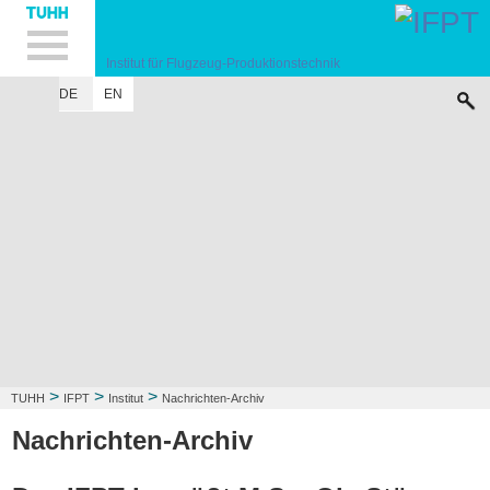
Hauptnavigation
Unternavigation
Inhalt
Suche
Institut für Flugzeug-Produktionstechnik
DE
EN
INSTITUT
FORSCHUNG
LEHRE
KONTAKT
>
>
>
TUHH
IFPT
Institut
Nachrichten-Archiv
Nachrichten-Archiv