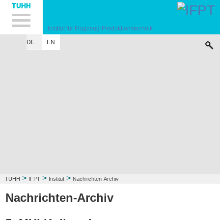
Hauptnavigation
Unternavigation
Inhalt
Suche
Institut für Flugzeug-Produktionstechnik
DE
EN
INSTITUT
FORSCHUNG
LEHRE
KONTAKT
>
>
>
TUHH
IFPT
Institut
Nachrichten-Archiv
Nachrichten-Archiv